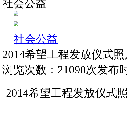
社会公益
社会公益
2014希望工程发放仪式照
浏览次数：21090次
发布时间
2014希望工程发放仪