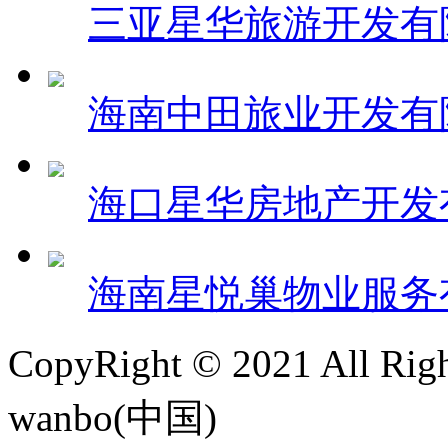
三亚星华旅游开发有
海南中田旅业开发有
海口星华房地产开发
海南星悦巢物业服务
CopyRight © 2021 All 
wanbo(中国)