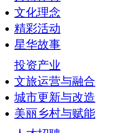
文化理念
精彩活动
星华故事
投资产业
文旅运营与融合
城市更新与改造
美丽乡村与赋能