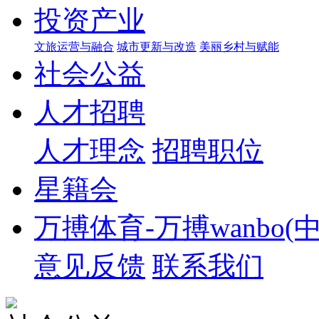
投资产业
文旅运营与融合
城市更新与改造
美丽乡村与赋能
社会公益
人才招聘
人才理念
招聘职位
星籍会
万搏体育-万搏wanbo(中
意见反馈
联系我们