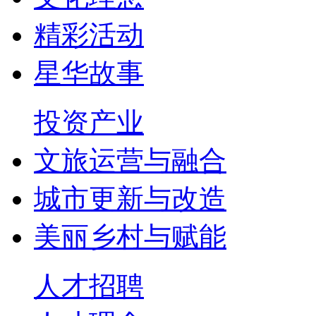
精彩活动
星华故事
投资产业
文旅运营与融合
城市更新与改造
美丽乡村与赋能
人才招聘