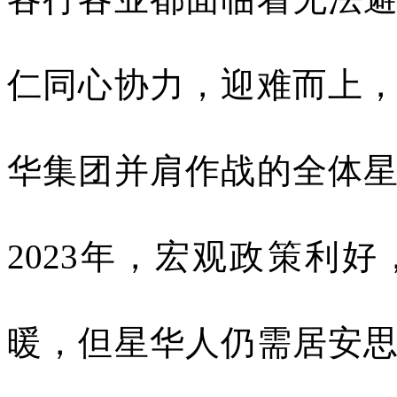
仁同心协力，迎难而上
华集团并肩作战的全体
2023年，宏观政策利
暖，但星华人仍需居安