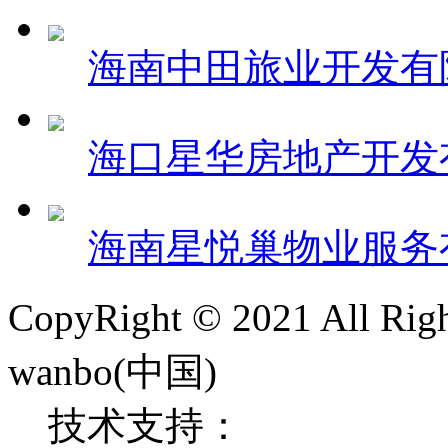
海南中田旅业开发有
海口星华房地产开发
海南星悦巢物业服务
CopyRight © 2021 All 
wanbo(中国)
技术支持：