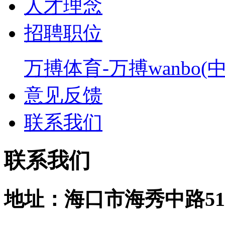
人才理念
招聘职位
万搏体育-万搏wanbo(中
意见反馈
联系我们
联系我们
地址：海口市海秀中路51