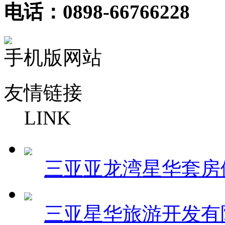
电话：0898-66766228
手机版网站
友情链接
LINK
三亚亚龙湾星华套房
三亚星华旅游开发有