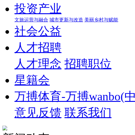
投资产业
文旅运营与融合
城市更新与改造
美丽乡村与赋能
社会公益
人才招聘
人才理念
招聘职位
星籍会
万搏体育-万搏wanbo(中
意见反馈
联系我们