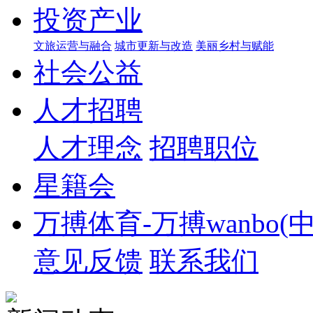
投资产业
文旅运营与融合
城市更新与改造
美丽乡村与赋能
社会公益
人才招聘
人才理念
招聘职位
星籍会
万搏体育-万搏wanbo(中
意见反馈
联系我们