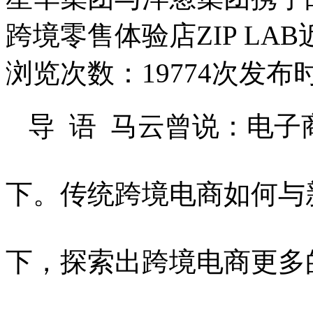
跨境零售体验店ZIP LA
浏览次数：19774次
发布时间
导 语 马云曾说：电
下。传统跨境电商如何与
下，探索出跨境电商更多