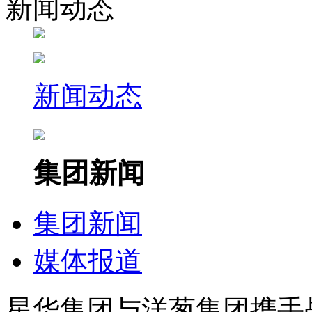
新闻动态
新闻动态
集团新闻
集团新闻
媒体报道
星华集团与洋葱集团携手