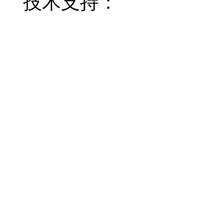
技术支持：