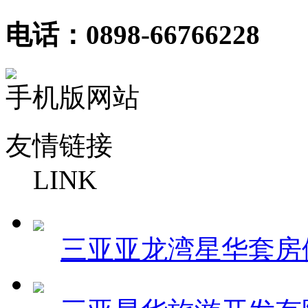
电话：0898-66766228
手机版网站
友情链接
LINK
三亚亚龙湾星华套房