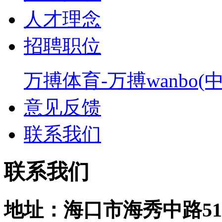
人才理念
招聘职位
万搏体育-万搏wanbo(中
意见反馈
联系我们
联系我们
地址：海口市海秀中路51