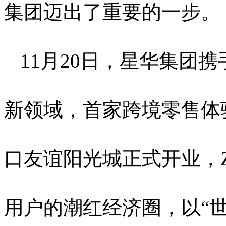
集团迈出了重要的一步。
11月20日，星华集团
新领域，首家跨境零售体验
口友谊阳光城正式开业，Z
用户的潮红经济圈，以“