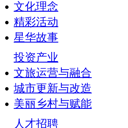
文化理念
精彩活动
星华故事
投资产业
文旅运营与融合
城市更新与改造
美丽乡村与赋能
人才招聘