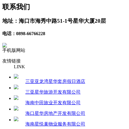
联系我们
地址：海口市海秀中路51-1号星华大厦20层
电话：0898-66766228
手机版网站
友情链接
LINK
三亚亚龙湾星华套房假日酒店
三亚星华旅游开发有限公司
海南中田旅业开发有限公司
海口星华房地产开发有限公司
海南星悦巢物业服务有限公司