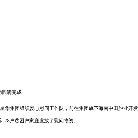
动圆满完成
，海南星华集团组织爱心慰问工作队，前往集团旗下海南中田旅业开
计78户贫困户家庭发放了慰问物资。