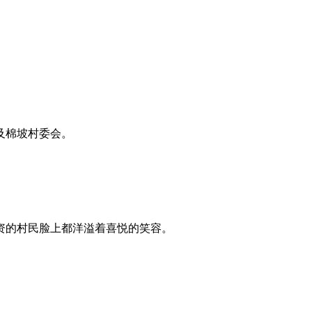
及棉坡村委会。
资的村民脸上都洋溢着喜悦的笑容。