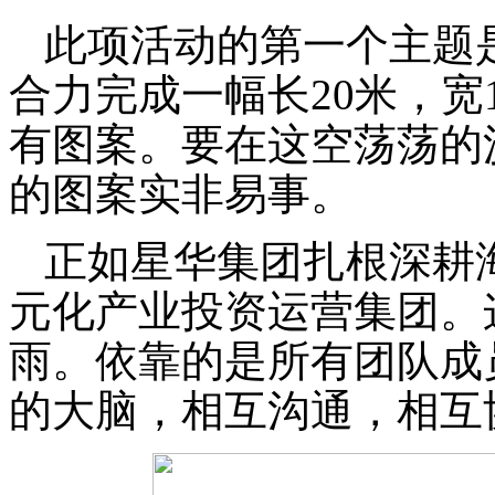
此项活动的第一个主题
合力完成一幅长
20
米，宽
有图案。要在这空荡荡的
的图案实非易事。
正如星华集团扎根深耕
元化产业投资运营集团。
雨。依靠的是所有团队成
的大脑，相互沟通，相互