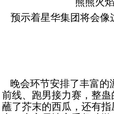
熊熊火
预示着星华集团将会像
晚会环节安排了丰富的
前线、跑男接力赛，整蛊
蘸了芥末的西瓜，还有指