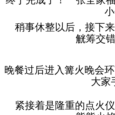
小
稍事休整以后，接下来
觥筹交
晚餐过后进入篝火晚会环
大家
紧接着是隆重的点火仪