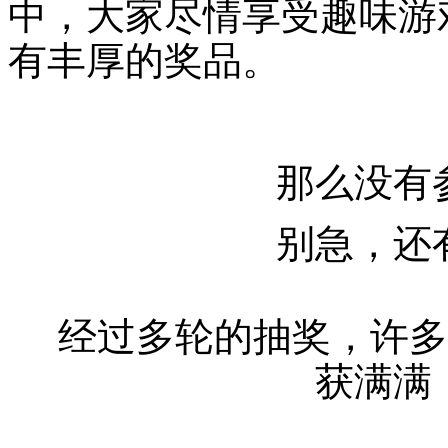
中，大家尽情享受趣味游
有丰厚的奖品。
那么没有
别急，还
经过多轮的抽奖，许多
获满满