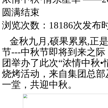
圆满结束
浏览次数：18186次
发布时间
金秋九月
,
硕果累累
,
正
节
---
中秋节即将到来之际
团举办了此次“浓情中秋•
烧烤活动，来自集团总部
一堂，共迎中秋。