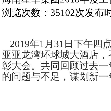
浏览次数：35102次
发布时间
2019
年
1
月
31
日下午四
亚亚龙湾环球城大酒店，
彰大会。共同回顾过去一
的问题与不足，谋划新一