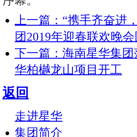
序幕。
上一篇：“携手齐奋进
团2019年迎春联欢晚
下一篇：海南星华集团
华柏樾龙山项目开工
返回
走进星华
集团简介