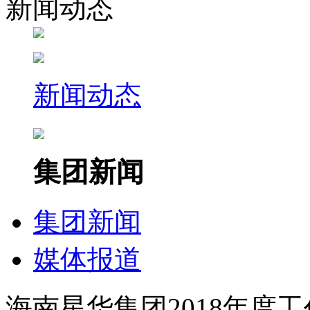
新闻动态
新闻动态
集团新闻
集团新闻
媒体报道
海南星华集团2018年度