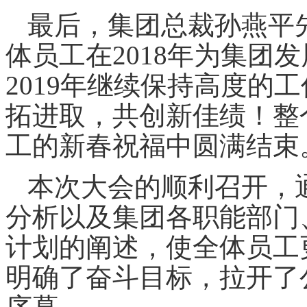
最后，集团总裁孙燕平
体员工在
2018
年为集团发
2019
年继续保持高度的工
拓进取，共创新佳绩！整
工的新春祝福中圆满结束
本次大会的顺利召开，
分析以及集团各职能部门
计划的阐述，使全体员工
明确了奋斗目标，拉开了