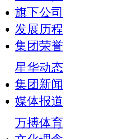
旗下公司
发展历程
集团荣誉
星华动态
集团新闻
媒体报道
万搏体育