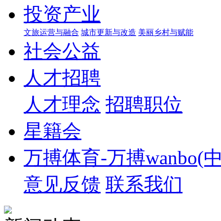
投资产业
文旅运营与融合
城市更新与改造
美丽乡村与赋能
社会公益
人才招聘
人才理念
招聘职位
星籍会
万搏体育-万搏wanbo(中
意见反馈
联系我们