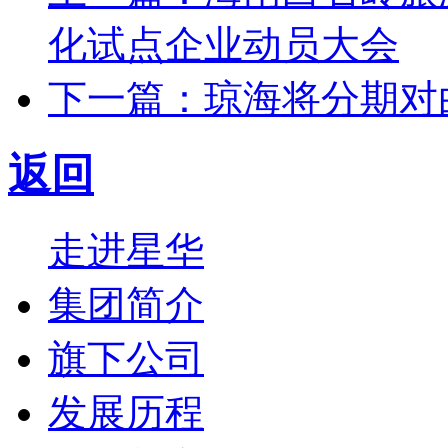
化试点企业动员大会
下一篇：琼海将分期对
返回
走进星华
集团简介
旗下公司
发展历程