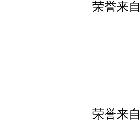
荣誉来
荣誉来