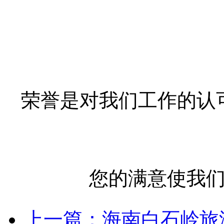
荣誉是对我们工作的认
您的满意使我
上一篇：海南白石岭旅