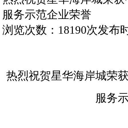
服务示范企业荣誉
浏览次数：18190次
发布时间
热烈祝贺星华海岸城荣
服务