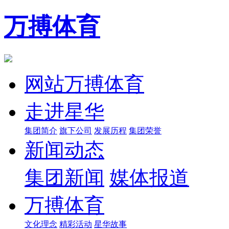
万搏体育
网站万搏体育
走进星华
集团简介
旗下公司
发展历程
集团荣誉
新闻动态
集团新闻
媒体报道
万搏体育
文化理念
精彩活动
星华故事